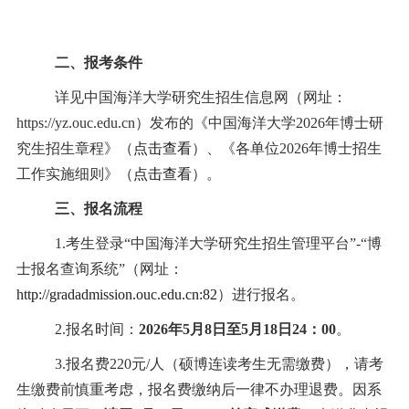
二、报考条件
详见中国海洋大学研究生招生信息网（网址：
https://yz.ouc.edu.cn
）发布的《中国海洋大学
2026
年博士研
究生招生章程》（
点击
查
看
）、《各单位
2026
年博士招生
工作实施细则》（
点击
查
看
）。
三、报名流程
1.
考生登录
“
中国海洋大学研究生招生管理平台
”-“
博
士报名查询系统
”
（网址：
http://gradadmission.ouc.edu.cn:82
）进行报名。
2.
报名时间：
2026
年
5
月
8
日至
5
月
18
日
24
：
00
。
3.
报名费
220
元
/
人（硕博连读考生无需缴费），请考
生缴费前慎重考虑，报名费缴纳后一律不办理退费。因系