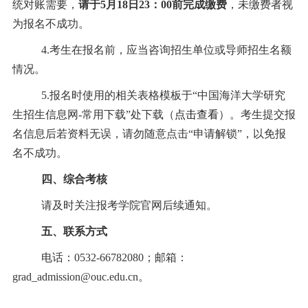
统对账需要，
请于
5
月
18
日
23
：
00
前完成缴费
，未缴费者视
为报名不成功。
4.
考生在报名前，应当咨询招生单位或导师招生名额
情况。
5.
报名时使用的相关表格模板于
“
中国海洋大学研究
生招生信息网
-
常用下载
”
处下载（
点击
查
看
）。考生提交报
名信息后若资料无误，请勿随意点击
“
申请解锁
”
，以免报
名不成功。
四、
综合考核
请及时关注报考学院官网后续通知。
五、
联系方式
电话：
0532-66782080
；邮箱：
grad_admission@ouc.edu.cn
。