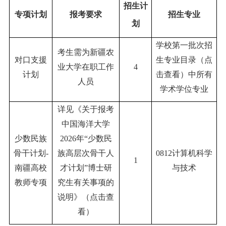
招生计
专项计划
报考要求
招生专业
划
学校第一批次招
考生需为新疆农
对口支援
生专业目录（
点
业大学在职工作
4
计划
击
查
看
）中所有
人员
学术学位专业
详见《关于报考
中国海洋大学
少数民族
2026
年
“
少数民
骨干计划
-
族高层次骨干人
0812
计算机科学
1
南疆高校
才计划
”
博士研
与技术
教师专项
究生有关事项的
说明》（
点击
查
看
）